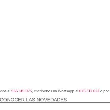
anos al
966 981 975
, escríbenos un Whatsapp al
678 519 623
o por
 CONOCER LAS NOVEDADES