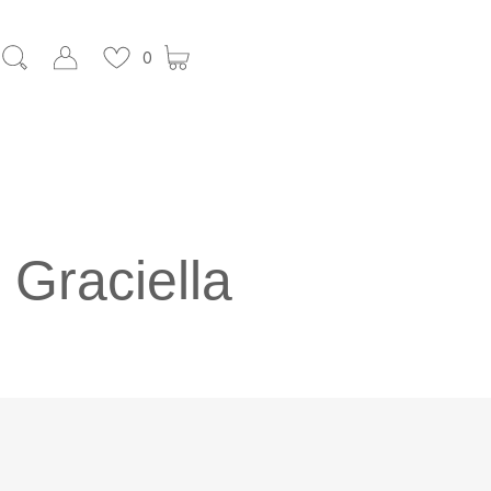
0
 Graciella