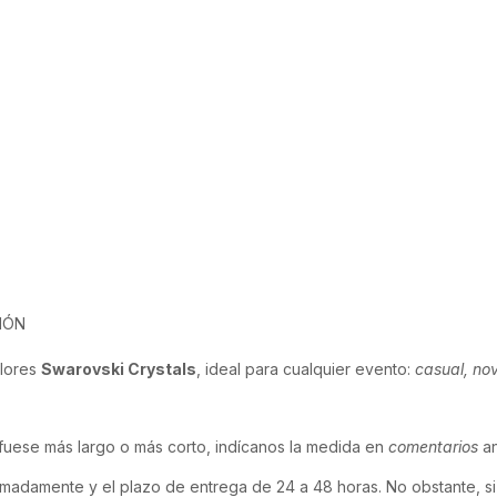
IÓN
olores
Swarovski Crystals
, ideal para cualquier evento:
casual, nov
uese más largo o más corto, indícanos la medida en
comentarios
an
imadamente y el plazo de entrega de 24 a 48 horas. No obstante, si