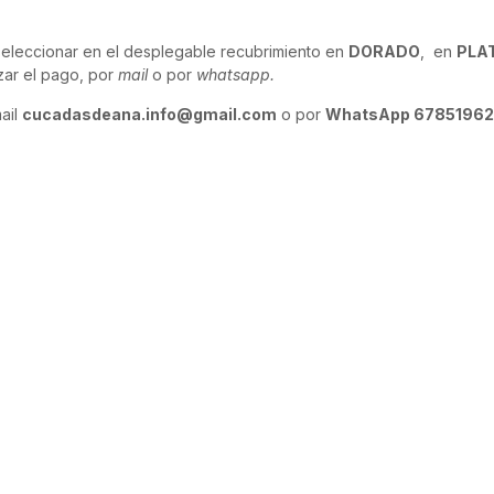
leccionar en el desplegable recubrimiento en
DORADO
, en
PLA
zar el pago, por
mail
o por
whatsapp.
ail
cucadasdeana.info@gmail.com
o por
WhatsApp 67851962