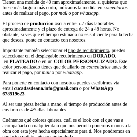
Tienen una medida de 40 mm aproximadamente, si quisieras que
fuese más largo o más corto, indícanos la medida en
comentarios
antes de realizar el pago, por
mail
o por
whatsapp.
El proceso de
producción
oscila entre 5-7 días laborables
aproximadamente y el plazo de entrega de 24 a 48 horas. No
obstante, si ves que el tiempo estimado no es suficiente para la fecha
que deseas, ponte en contacto con nosotros.
Importante también seleccionar el
tipo de recubrimiento,
puedes
seleccionar en el desplegable recubrimiento en
DORADO
,
en
PLATEADO
o en un
COLOR PERSONALIZADO.
Este
color personalizado tienes que detallarlo en
comentarios
antes de
realizar el pago, por
mail
o por
whatsapp.
Para ponerte en contacto con nosotros puedes escribirnos vía
email
cucadasdeana.info@gmail.com
o por
WhatsApp
678519623
.
Al ser una pieza hecha a mano, el tiempo de producción antes de
enviarlo es de 4/5 días laborables.
Cuéntanos qué colores quieres, cuál es el look con el que vas a
acompañarla o cualquier dato que nos permita ponernos manos a la
obra con esta joya hecha especialmente para ti. Nos pondremos en
contacto contigo ante cualquier duda.