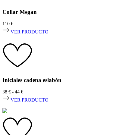
Collar Megan
110
€
VER PRODUCTO
Iniciales cadena eslabón
Rango
38
€
-
44
€
de
VER PRODUCTO
precios:
desde
38 €
hasta
44 €