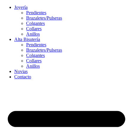
Ir
Joyería
al
Pendientes
contenido
Brazaletes/Pulseras
Colgantes
Collares
Anillos
Alta Bisutería
Pendientes
Brazaletes/Pulseras
Colgantes
Collares
Anillos
Novias
Contacto