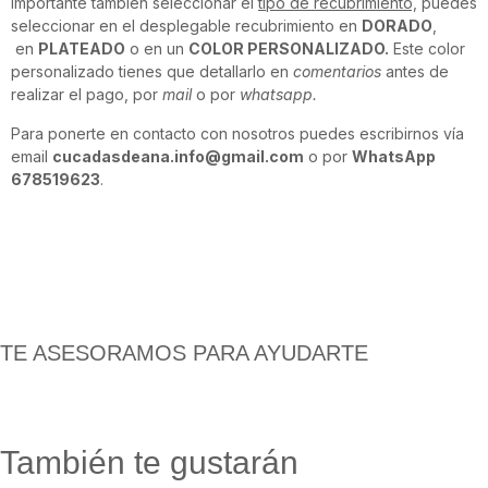
Importante también seleccionar el
tipo de recubrimiento,
puedes
seleccionar en el desplegable recubrimiento en
DORADO
,
en
PLATEADO
o en un
COLOR PERSONALIZADO.
Este color
personalizado tienes que detallarlo en
comentarios
antes de
realizar el pago, por
mail
o por
whatsapp.
Para ponerte en contacto con nosotros puedes escribirnos vía
email
cucadasdeana.info@gmail.com
o por
WhatsApp
678519623
.
TE ASESORAMOS PARA AYUDARTE
También te gustarán