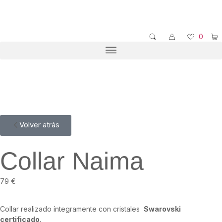
0
Volver atrás
Collar Naima
79
€
Collar realizado íntegramente con cristales
Swarovski
certificado
.