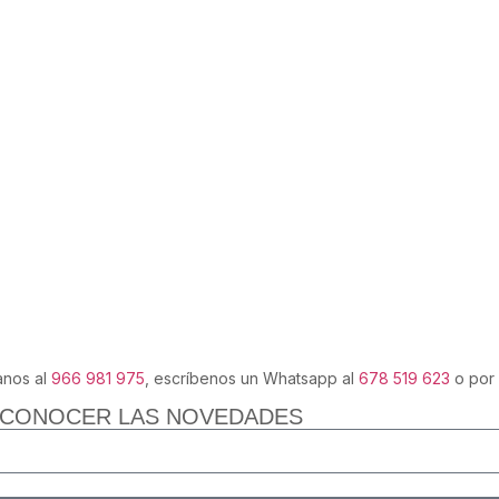
anos al
966 981 975
, escríbenos un Whatsapp al
678 519 623
o por
 CONOCER LAS NOVEDADES