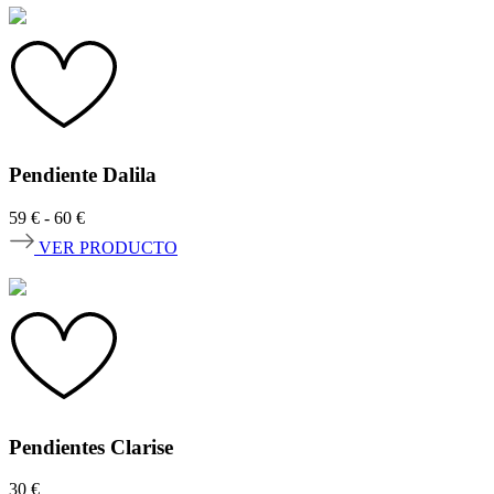
Pendiente Dalila
Rango
59
€
-
60
€
de
VER PRODUCTO
precios:
desde
59 €
hasta
60 €
Pendientes Clarise
30
€