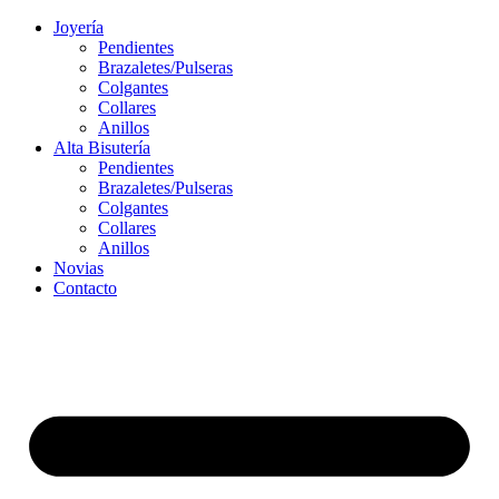
Ir
Joyería
al
Pendientes
contenido
Brazaletes/Pulseras
Colgantes
Collares
Anillos
Alta Bisutería
Pendientes
Brazaletes/Pulseras
Colgantes
Collares
Anillos
Novias
Contacto