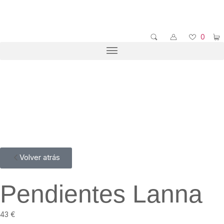
0
Volver atrás
Pendientes Lanna
43
€