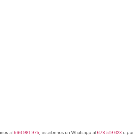
anos al
966 981 975
, escríbenos un Whatsapp al
678 519 623
o por