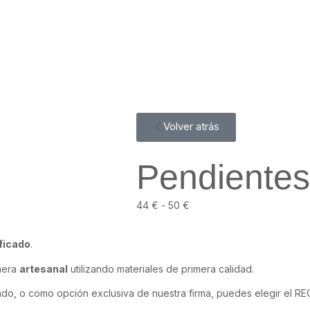
Volver atrás
Pendientes
44
€
-
50
€
ficado
.
nera
artesanal
utilizando materiales de primera calidad.
ado, o como opción exclusiva de nuestra firma, puedes elegir el 