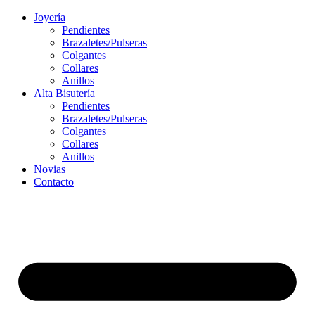
Ir
Joyería
al
Pendientes
contenido
Brazaletes/Pulseras
Colgantes
Collares
Anillos
Alta Bisutería
Pendientes
Brazaletes/Pulseras
Colgantes
Collares
Anillos
Novias
Contacto