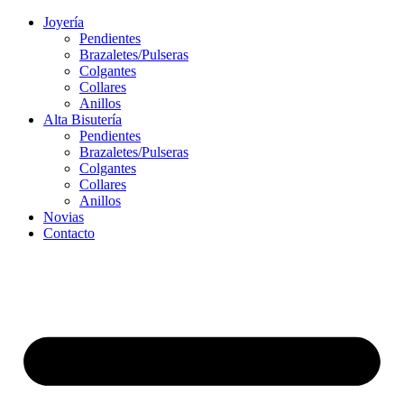
Ir
Joyería
al
Pendientes
contenido
Brazaletes/Pulseras
Colgantes
Collares
Anillos
Alta Bisutería
Pendientes
Brazaletes/Pulseras
Colgantes
Collares
Anillos
Novias
Contacto