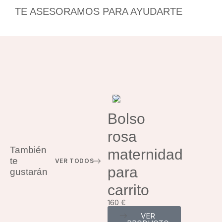
TE ASESORAMOS PARA AYUDARTE
Bolso
rosa
También
maternidad
te
VER TODOS
para
gustarán
carrito
160
€
VER